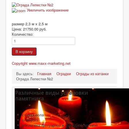
Подготовка памятника
Увеличить изображение
МЕМОРИАЛЫ
размер 2,3 м х 2,5 м
Цена:
21750.00 руб.
Количество:
Copyright www.maxx-marketing.net
Вы здесь:
Главная
Оградки
Ограды из катанки
Ограда Лепестки №2
Различные виды установки
памятника
стяжка пола
опалубка
облицовка тротуарной и фасадной плиткой