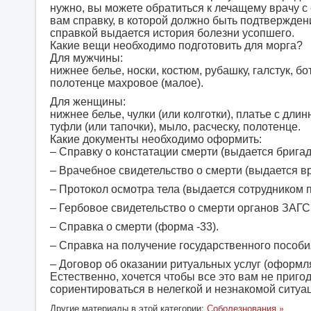
нужно, вы можете обратиться к лечащему врачу 
вам справку, в которой должно быть подтверждени
справкой выдается история болезни усопшего.
Какие вещи необходимо подготовить для морга?
Для мужчины:
нижнее белье, носки, костюм, рубашку, галстук, бо
полотенце махровое (малое).
Для женщины:
нижнее белье, чулки (или колготки), платье с длин
туфли (или тапочки), мыло, расческу, полотенце.
Какие документы необходимо оформить:
– Справку о констатации смерти (выдается брига
– Врачебное свидетельство о смерти (выдается в
– Протокол осмотра тела (выдается сотрудником 
– Гербовое свидетельство о смерти органов ЗАГС
– Справка о смерти (форма -33).
– Справка на получение государственного пособи
– Договор об оказании ритуальных услуг (оформл
Естественно, хочется чтобы все это вам не приго
сориентироваться в нелегкой и незнакомой ситуац
Другие материалы в этой категории:
Соболезнования »