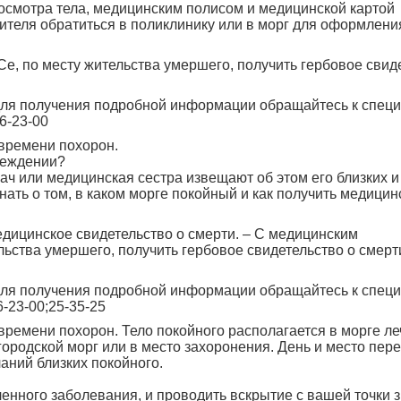
 осмотра тела, медицинским полисом и медицинской картой
ителя обратиться в поликлинику или в морг для оформлени
Се, по месту жительства умершего, получить гербовое свид
 для получения подробной информации обращайтесь к спец
6-23-00
 времени похорон.
реждении?
ач или медицинская сестра извещают об этом его близких и
ать о том, в каком морге покойный и как получить медицин
едицинское свидетельство о смерти. – С медицинским
льства умершего, получить гербовое свидетельство о смерт
 для получения подробной информации обращайтесь к спец
-23-00;25-35-25
 времени похорон. Тело покойного располагается в морге л
городской морг или в место захоронения. День и место пер
аний близких покойного.
ленного заболевания, и проводить вскрытие с вашей точки 