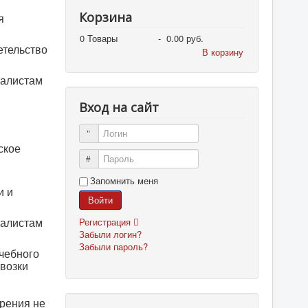
Корзина
я
0
Товары
-
0.00 руб.
етельство
В корзину
иалистам
Вход на сайт
Логин
ское
Пароль
Запомнить меня
и и
Войти
Регистрация
иалистам
Забыли логин?
Забыли пароль?
ечебного
евозки
зрения не