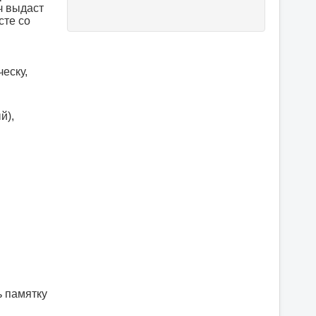
ч выдаст
сте со
ческу,
й),
ь памятку