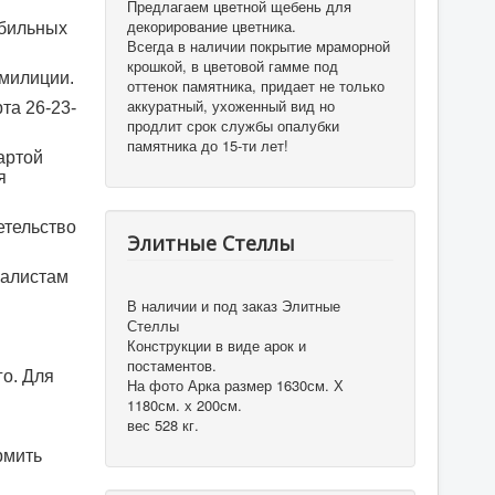
Предлагаем цветной щебень для
декорирование цветника.
обильных
Всегда в наличии покрытие мраморной
крошкой, в цветовой гамме под
 милиции.
оттенок памятника, придает не только
аккуратный, ухоженный вид но
та 26-23-
продлит срок службы опалубки
памятника до 15-ти лет!
артой
я
етельство
Элитные Стеллы
иалистам
В наличии и под заказ Элитные
Стеллы
Конструкции в виде арок и
постаментов.
го. Для
На фото Арка размер 1630см. Х
1180см. х 200см.
вес 528 кг.
рмить