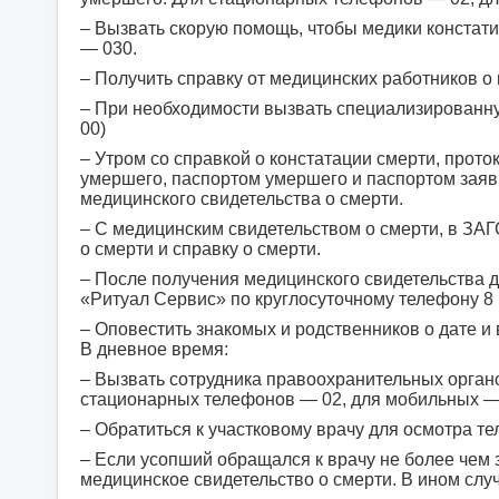
– Вызвать скорую помощь, чтобы медики констат
— 030.
– Получить справку от медицинских работников о 
– При необходимости вызвать специализированную
00)
– Утром со справкой о констатации смерти, прот
умершего, паспортом умершего и паспортом заяв
медицинского свидетельства о смерти.
– С медицинским свидетельством о смерти, в ЗАГ
о смерти и справку о смерти.
– После получения медицинского свидетельства
«Ритуал Сервис» по круглосуточному телефону 8 (
– Оповестить знакомых и родственников о дате и
В дневное время:
– Вызвать сотрудника правоохранительных органо
стационарных телефонов — 02, для мобильных —
– Обратиться к участковому врачу для осмотра те
– Если усопший обращался к врачу не более чем з
медицинское свидетельство о смерти. В ином случ