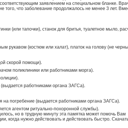
с соответствующим заявлением на специальном бланке. Вра
е того, что заболевание продолжалось не менее 3 лет. Вме
тинки (или тапочки), станок для бритья, туалетное мыло, рас
ным рукавом (костюм или халат), платок на голову (не черны
дой скорой помощи).
рачом поликлиники или работниками морга).
полиции).
 (выдается работниками органа ЗАГСа).
я на погребение (выдается работниками органа ЗАГСа).
яется агентом ритуально-похоронной службы).
дилось, но в трудную минуту эта памятка может помочь Вам
ии, когда нужно действовать и действовать быстро. Скачат