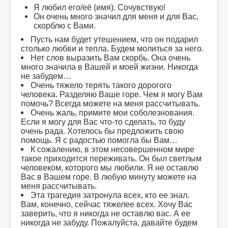
Я любил его/её (имя). Сочувствую!
Он очень много значил для меня и для Вас,
скорблю с Вами.
Пусть нам будет утешением, что он подарил
столько любви и тепла. Будем молиться за него.
Нет слов выразить Вам скорбь. Она очень
много значила в Вашей и моей жизни. Никогда
не забудем…
Очень тяжело терять такого дорогого
человека. Разделяю Ваше горе. Чем я могу Вам
помочь? Всегда можете на меня рассчитывать.
Очень жаль, примите мои соболезнования.
Если я могу для Вас что-то сделать, то буду
очень рада. Хотелось бы предложить свою
помощь. Я с радостью помогла бы Вам…
К сожалению, в этом несовершенном мире
такое приходится переживать. Он был светлым
человеком, которого мы любили. Я не оставлю
Вас в Вашем горе. В любую минуту можете на
меня рассчитывать.
Эта трагедия затронула всех, кто ее знал.
Вам, конечно, сейчас тяжелее всех. Хочу Вас
заверить, что я никогда не оставлю вас. А ее
никогда не забуду. Пожалуйста, давайте будем