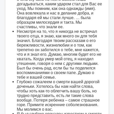
догадываться, каким ударом стал для Вас ее
уход. Мы помним, как она однажды (имя).
Она вовлекала и нас в делание добра, и
благодаря ей мы стали лучше. … была
образцом милосердия и такта. Мы
счастливы, что знали ее.
Несмотря на то, что я никогда не встречал
твоего отца, я знаю, как много он для тебя
значил. Благодаря твоим рассказам о его
бережливости, жизнелюбии и о том, как
трепетно он заботился о тебе, мне кажется,
что и я знал его. Думаю, многим будет его не
хватать. Когда умер мой отец, я находил
утешение, говоря о нем с другими людьми.
Был бы очень рад, если бы ты поделился
воспоминаниями о своем папе. Думаю о
тебе и вашей семье.
Глубоко сожалеем о смерти вашей дорогой
доченьки. Хотелось бы нам найти слова,
чтобы хоть как-то облегчить вашу боль, но
трудно представить, есть ли такие слова
вообще. Потеря ребенка – самое страшное
горе. Примите искренние соболезнования.
Мы молимся о вас.
Я был глубоко опечален известием о смерти