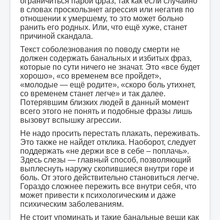
ограничиться парой фраз, так как если случайно
в словах проскользнет агрессия или негатив по
отношении к умершему, то это может больно
ранить его родных. Или, что ещё хуже, станет
причиной скандала.
Текст соболезнования по поводу смерти не
должен содержать банальных и избитых фраз,
которые по сути ничего не значат. Это «все будет
хорошо», «со временем все пройдет»,
«молодые — ещё родите», «скоро боль утихнет,
со временем станет легче» и так далее.
Потерявшим близких людей в данный момент
всего этого не понять и подобные фразы лишь
вызовут вспышку агрессии.
Не надо просить перестать плакать, переживать.
Это также не найдет отклика. Наоборот, следует
поддержать «не держи все в себе – поплачь».
Здесь слезы — главный способ, позволяющий
выплеснуть наружу скопившиеся внутри горе и
боль. От этого действительно становиться легче.
Гораздо сложнее пережить все внутри себя, что
может привести к психологическим и даже
психическим заболеваниям.
Не стоит упоминать и такие банальные вещи как