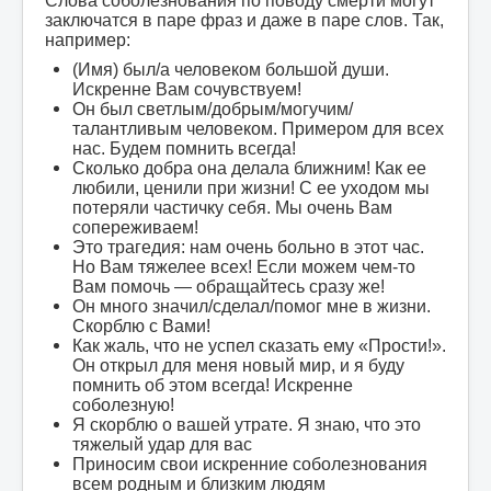
Слова соболезнования по поводу смерти могут
заключатся в паре фраз и даже в паре слов. Так,
например:
(Имя) был/а человеком большой души.
Искренне Вам сочувствуем!
Он был светлым/добрым/могучим/
талантливым человеком. Примером для всех
нас. Будем помнить всегда!
Сколько добра она делала ближним! Как ее
любили, ценили при жизни! С ее уходом мы
потеряли частичку себя. Мы очень Вам
сопереживаем!
Это трагедия: нам очень больно в этот час.
Но Вам тяжелее всех! Если можем чем-то
Вам помочь — обращайтесь сразу же!
Он много значил/сделал/помог мне в жизни.
Скорблю с Вами!
Как жаль, что не успел сказать ему «Прости!».
Он открыл для меня новый мир, и я буду
помнить об этом всегда! Искренне
соболезную!
Я скорблю о вашей утрате. Я знаю, что это
тяжелый удар для вас
Приносим свои искренние соболезнования
всем родным и близким людям