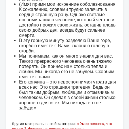
(Имя) прими мои искренние соболезнования.
К сожалению, словами трудно залечить в
сердце страшную рану. Однако светлые
воспоминания о человеке, который честно и
достойно прожил свою жизнь, оставив плоды
своих добрых дел, всегда будут сильнее
смерти.
В эту горькую минуту разделяю Ваше горе,
скорблю вместе с Вами, склоняю голову в
скорби.
Мы понимаем, как он много значил для вас.
Такого прекрасного человека очень тяжело
потерять. Он принес нам столько тепла и
любви. Мы никогда его не забудем. Скорбим
вместе с вами
Его кончина – это невосполнимая утрата для
всех нас. Это страшная трагедия. Ведь он
был таким добрым, любящим и отзывчивым
человеком. Он сделал в своей жизни столько
хорошего для всех. Мы никогда его не
забудем
Другие материалы в этой категории:
« Умер человек, что
делать?
Надписи на лентах для венков »