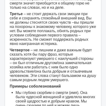
смерти значит приобщится к общему горю не
только на словах, но и на деле.
Третье
– не стоит держать свои эмоции при
себе и сохранять спокойный внешний вид. Вы
не должны стеснятся своих чувств –вы пришли
на похороны к знакомому человеку, которого уже
нет. Вы можете поплакать, обнять родных при
условии соблюдения первого правила –
искренность. Не сможет поддержать родных
явно наигранная истерика.
Четвертое
– не лишним и даже важным будет
сказать хотя бы пару фраз, которые
характеризуют умершего с наилучшей стороны
– он был отличным другом/она замечательная
хозяйка или работать с ним было одно
удовольствие/она была добрым и отзывчивым
человеком. Эти слова станут бальзамом на душу
самым родным людям умершего.
Примеры соболезнований
Мы глубоко скорбим о смерти (имя). Она
была чудесной женщиной и удивляла многих
своей щедростью и добрым нравом. Мы
очень скучаем по ней и можем лишь